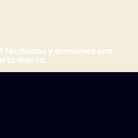
? Escribinos y armamos una
a tu marca.